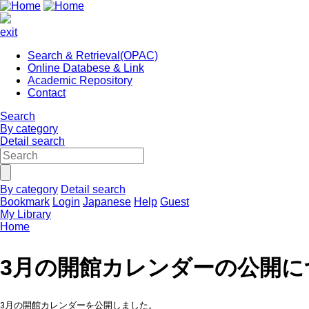
exit
Search & Retrieval(OPAC)
Online Databese & Link
Academic Repository
Contact
Search
By category
Detail search
By category
Detail search
Bookmark
Login
Japanese
Help
Guest
My Library
Home
3月の開館カレンダーの公開に
3月の開館カレンダーを公開しました。