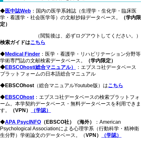
◆
医中誌Web
：国内の医学系雑誌（生理学・生化学・臨床医
学・看護学・社会医学等）の文献抄録データベース。
（学内限
定）
（閲覧後は、必ずログアウトしてください。）
検索ガイドは
こちら
◆
Medical Finder
：医学・看護学・リハビリテーション分野等
学術専門誌の文献検索データベース。
（学内限定）
​​​​​​◆
EBSCOhost(総合マニュアル）
：エブスコ社データベース
プラットフォームの日本語総合マニュアル
◆
EBSCOhost
（総合マニュアルYoutube版）は
こちら
◆
EBSCOhost
：エブスコ社データベースの検索プラットフォ
ーム。本学契約データベース・無料データベースを利用できま
す。
（VPN）
（学認）
◆
APA PsycINFO
（EBSCO社）（海外）
：American
Psychological Associationによる心理学系（行動科学・精神衛
生分野）学術論文のデータベース。（
VPN）
（学認）