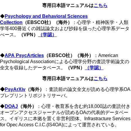
専用日本語マニュアルは
こちら
◆
Psychology and Behavioral Sciences
Collection
（EBSCO社）（海外）
：心理学・精神医学・人類
学等400冊近くの雑誌論文および抄録を扱った心理学系データ
べース。
（VPN）
（学認
）
◆
APA
PsycArticles
（EBSCO社）（海外）
：American
Psychological Associationによる心理学分野の査読学術論文の
全文を収録したデータベース。
（VPN）
（学認）
専用日本語マニュアルは
こちら
◆
PsyArXiv
（海外）
：査読前の論文全文が読める心理学系OA
プレプリントリポジトリサーバ。
◆
DOAJ
（海外）
：心理・教育系を含む約18,000誌の査読付き
オープンアクセスジャーナルが読めるOAの代表的データベー
ス。イギリスに本拠を置く非営利団体、Infrastracture Services
for Opec Access C.I.C.(IS4OA)によって運営されている。