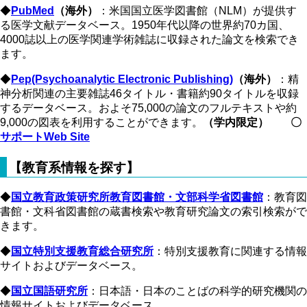
◆
PubMed
（海外）
：米国国立医学図書館（NLM）が提供す
る医学文献データベース。1950年代以降の世界約70カ国、
4000誌以上の医学関連学術雑誌に収録された論文を検索でき
ます。
​​​​​​◆
Pep(Psychoanalytic Electronic Publishing)
（海外）
：
精
神分析関連の主要雑誌46タイトル・書籍約90タイトルを収録
するデータベース。およそ75,000の論文のフルテキストや約
9,000の図表を利用することができます。
（学内限定）
〇
サポートWeb Site
【教育系情報を探す】
◆
国立教育政策研究所教育図書館・文部科学省図書館
：教育図
書館・文科省図書館の蔵書検索や教育研究論文の索引検索がで
きます。
◆
国立特別支援教育総合研究所
：特別支援教育に関連する情報
サイトおよびデータベース。
◆
国立国語研究所
：日本語・日本のことばの科学的研究機関の
情報サイトおよびデータベース。