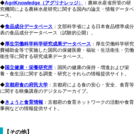
◆
AgriKnowledge（アグリナレッジ
）
：農林水産省所管の研
究機関による農林水産研究に関する国内の論文・情報データベ
ース。
◆
食品成分データベース
：文部科学省による日本食品標準成分
表の食品成分データベース（試験的公開）。
◆
厚生労働科学科学研究成果データベース
：厚生労働科学研究
費補助金等で実施した国民の保健医療・福祉・生活衛生・労働
衛生等に関する研究成果データベース。
◆
国立健康・栄養研究所
：国民の健康の保持・増進および栄
養・食生活に関する調査・研究とそれらの情報提供サイト。
◆
京都府食の府民大学
：京都府による食の安心・安全、食育等
に関する映像講座のデジタルアーカイブ。
◆
きょうと食育情報
：京都府の食育ネットワークの活動や食育
事例などの情報提供サイト。
【その他】