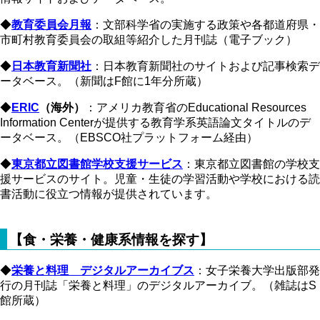
◆
教育委員会月報
：文部科学省の実施する政策や各都道府県・
市町村教育委員会の取組等紹介した月刊誌（電子ブック）
◆
日本教育新聞社
：日本教育新聞社のサイトおよび記事検索デ
ータベース。（新聞はF館に1年分所蔵）
◆
ERIC
（海外）
：アメリカ教育省のEducational Resources
Information Centerが提供する教育学系英語論文タイトルのデ
ータベース。（EBSCO社プラットフォーム経由）
◆
東京都立図書館学校支援サービス
：東京都立図書館の学校支
援サービスのサイト。児童・生徒の学習活動や学校における読
書活動に役立つ情報が提供されています。
【食・栄養・健康系情報を探す】
◆
栄養と料理 デジタルアーカイブス
：女子栄養大学出版部発
行の月刊誌「栄養と料理」のデジタルアーカイブ。（雑誌はS
館所蔵）