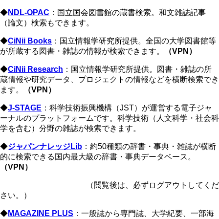
◆
NDL-OPAC
：国立国会図書館の蔵書検索。和文雑誌記事
（論文）検索もできます。
◆
CiNii Books
：国立情報学研究所提供。全国の大学図書館等
が所蔵する図書・雑誌の情報が検索できます。
（VPN）
◆
CiNii Research
：国立情報学研究所提供。図書・雑誌の所
蔵情報や研究データ、プロジェクトの情報などを横断検索でき
ます。
（VPN）
◆
J-STAGE
：科学技術振興機構（JST）​​が運営する電子ジャ
ーナルのプラットフォームです。科学技術（人文科学・社会科
学を含む）分野の雑誌が検索できます。
◆
ジャパンナレッジLib
：約50種類の辞書・事典・雑誌が横断
的に検索できる国内最大級の辞書・事典データベース。
（VPN）
（閲覧後は、必ずログアウトしてくだ
さい。）
◆
MAGAZINE PLUS
：一般誌から専門誌、大学紀要、一部海