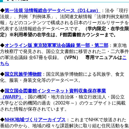
◆
第一法規 法情報総合データベース（D1-Law）
：法令「現行
法規」、判例「判例体系」、法関連文献情報「法律判例文献情
報」などのコンテンツで構成される日本のリーガルリサーチを
代表する法情報総合データベースです。
（学内限定・在学生限
定）※利用希望の在学生は、F館図書館カウンターまで。
◆
オンライン版 東京陸軍軍法会議録 第一部・第二部
：東京地
方検察庁で発見され、国公立文書館に移管された二・二六事件
の軍法会議録 全67冊を収録。
（VPN）
専用マニュアルは
こ
ちら
◆
国立民族学博物館
：国立民族学博物館による民族学、食文
化、服装・身装文化等のデータベース。
◆
国立国会図書館インターネット資料収集保存事業
（WARP）
：国の機関・地方自治体・独立行政法人・国公立
大学など公的機関の過去（2002年～）​​​​​​のウェブサイトに掲載
された情報が保存されています。​​​​​​
◆
NHK地域づくりアーカイブス
：これまでNHKで放送された
番組の中から、地域の様々な課題解決に取り組む住民活動を集