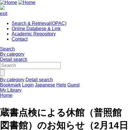
exit
Search & Retrieval(OPAC)
Online Databese & Link
Academic Repository
Contact
Search
By category
Detail search
By category
Detail search
Bookmark
Login
Japanese
Help
Guest
My Library
Home
蔵書点検による休館（普照館
図書館）のお知らせ（2月14日