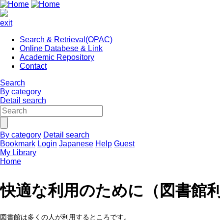
exit
Search & Retrieval(OPAC)
Online Databese & Link
Academic Repository
Contact
Search
By category
Detail search
By category
Detail search
Bookmark
Login
Japanese
Help
Guest
My Library
Home
快適な利用のために（図書館
図書館は多くの人が利用するところです。