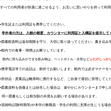
すべての利用者が快適に過ごせるよう、お互いに思いやりを持って利用
▪
学生証または利用証を携帯してください。
学外者の方は、入館の都度、カウンターに利用証と入構証を提示して
▪
図書館資料は返却期限を守り、大切に取り扱ってください。書き込み
▪
館内での食事・喫煙はお断りしています。
館内に持ち込みができる飲み物は、ペットボトル・水筒など
ふたのしっか
▪
携帯電話等での会話は、館外でお願いします。館内では必ずマナーモ
▪
所持品・貴重品は離席時に携行するなど、ご自身で適切に管理してくだ
▪
図書資料を損傷または紛失した場合は、速やかにカウンターまで申し
同一図書もしくは相当額の弁償をお願いする場合があります。
▪
混雑時(試験時期等)や本学の教職員・学生の利用に支障が生じうる場