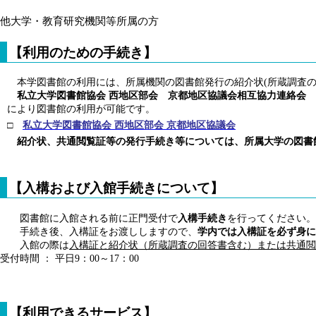
他大学・教育研究機関等所属の方
【利用のための手続き】
本学図書館の利用には、所属機関の図書館発行の紹介状(所蔵調査の
私立大学図書館協会 西地区部会 京都地区協議会相互協力連絡会 
により図書館の利用が可能です。
□
私立大学図書館協会 西地区部会 京都地区協議会
紹介状、共通閲覧証等の発行手続き等については、所属大学の図書
【入構および入館手続きについて】
図書館に入館される前に正門受付で
入構手続き
を行ってください。
手続き後、入構証をお渡ししますので、
学内では入構証を必ず身に
入館の際は
入構証と紹介状（所蔵調査の回答書含む）または共通閲
受付時間 ： 平日9：00～17：00
【利用できるサービス】