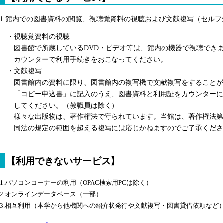
1.
館内での図書資料の閲覧、視聴覚資料の視聴および文献複写（セルフ
・視聴覚資料の視聴
図書館で所蔵しているDVD・ビデオ等は、館内の機器で視聴でき
カウンターで利用手続きをおこなってください。
・文献複写
図書館内の資料に限り、図書館内の複写機で文献複写をすることが
「コピー申込書」に記入のうえ、図書資料と利用証をカウンターに
してください。（教職員は除く）
様々な出版物は、著作権法で守られています。当館は、著作権法第3
同法の規定の範囲を超える複写には応じかねますのでご了承くださ
【利用できないサービス】
1.
パソコンコーナーの利用（OPAC検索用PCは除く）
2.
オンラインデータベース（一部）
3.
相互利用（本学から他機関への紹介状発行や文献複写・図書貸借依頼など