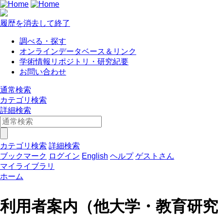
履歴を消去して終了
調べる・探す
オンラインデータベース＆リンク
学術情報リポジトリ・研究紀要
お問い合わせ
通常検索
カテゴリ検索
詳細検索
カテゴリ検索
詳細検索
ブックマーク
ログイン
English
ヘルプ
ゲストさん
マイライブラリ
ホーム
利用者案内（他大学・教育研