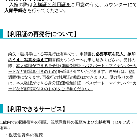
入館の際は
入構証と利用証を
ご用意のうえ、カウンターに
入館手続き
を行ってくだ
さい。
【利用証の再発行について】
紛失・破損等による再発行は
有料
です。申請書に
必要事項を記入、捺印
のうえ、写真を添えて
図書館カウンターへお申し込みください。受付の
際、
本人確認ができる身分証(運転免許証・パスポート・マイナンバーカ
ードなど顔写真付きのもの)
を確認させていただきます。再発行は、
約1
週間後
になります｡再発行の利用証の郵送はできません。
受け取りの際
は、本人確認ができる身分証(運転免許証・パスポート・マイナンバーカ
ードなど顔写真付きのもの)をご持参ください。
【利用できるサービス】
1.
館内での図書資料の閲覧、視聴覚資料の視聴および文献複写（セルフ式・
有料）
・視聴覚資料の視聴