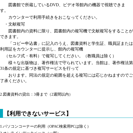
図書館で所蔵しているDVD、ビデオ等館内の機器で視聴できま
す。
カウンターで利用手続きをおこなってください。
・文献複写
図書館内の資料に限り、図書館内の複写機で文献複写をすることが
できます。
「コピー申込書」に記入のうえ、図書資料と学生証、職員証または
利用証をカウンターに提示し、館内の複写機
（セルフ式・有料）で複写してください。（教職員は除く）
様々な出版物は、著作権法で守られています。当館は、著作権法第
31条の規定に基づき複写サービスを行って
おります。同法の規定の範囲を超える複写には応じかねますのでご
了承ください。
2.
図書資料の貸出：3冊まで（2週間以内）
【利用できないサービス】
1.
パソコンコーナーの利用（OPAC検索用PCは除く）