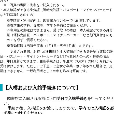
真可)
※ 写真の裏面に氏名をご記入ください。
・本人確認ができる身分証
（運転免許証・パスポート・マイナンバーカード
など顔写真付きのもの）
※申請書・利用案内は、図書館カウンターでも配布しています。
※在学生の学科、専攻等、学年を事前にご確認ください。
※利用証の郵送はできません。受け取りの際は、本人確認ができる身分
証（運転免許証・パスポート・マイナンバーカードなど顔写真付きのも
の）を必ずご提示ください。
※有効期限は当該年度末（4月1日～翌年3月末）までです。
更新される際、
お持ちの利用証
と
本人確認ができる
身分証（
運転免許
証・パスポート・マイナンバーカードなど顔写真付きのもの）
持参の場合
は、即日更新ができます。更新手続きは、年度末（3月末）の約1ヶ月前から
受け付けします。ただし、ご子息・ご息女が卒業・修了等された場合は、更
新はできません。一般利用者としての申し込みは可能です。
【入構および入館手続きについて】
図書館に入館される前に正門受付で
入構手続き
を行ってくださ
い。
手続き後、入構証をお渡ししますので、
学内では入構証を
ず身につけてください。