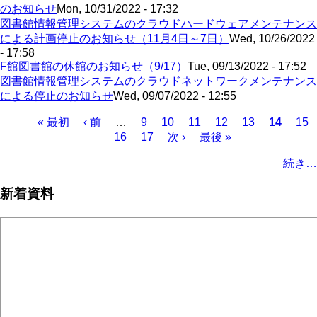
のお知らせ
Mon, 10/31/2022 - 17:32
図書館情報管理システムのクラウドハードウェアメンテナンス
による計画停止のお知らせ（11月4日～7日）
Wed, 10/26/2022
- 17:58
F館図書館の休館のお知らせ（9/17）
Tue, 09/13/2022 - 17:52
図書館情報管理システムのクラウドネットワークメンテナンス
による停止のお知らせ
Wed, 09/07/2022 - 12:55
First
Previous
Page
Page
Page
Page
Page
Current
Pag
« 最初
‹ 前
…
9
10
11
12
13
14
15
page
page
page
Page
Page
Next
Last
Pagination
16
17
次 ›
最後 »
page
page
続き…
新着資料