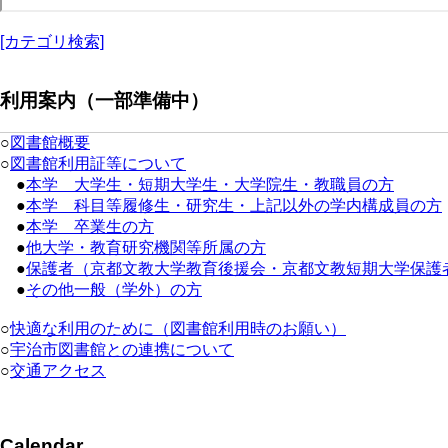
[カテゴリ検索]
利用案内（一部準備中）
○
図書館概要
○
図書館利用証等について
●
本学 大学生・短期大学生・大学院生・教職員の方
●
本学 科目等履修生・研究生・上記以外の学内構成員の方
●
本学 卒業生の方
●
他大学・教育研究機関等所属の方
●
保護者（京都文教大学教育後援会・京都文教短期大学保護
●
その他一般（学外）の方
○
快適な利用のために（図書館利用時のお願い）
○
宇治市図書館との連携について
○
交通アクセス
Calendar