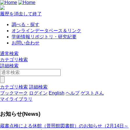
履歴を消去して終了
調べる・探す
オンラインデータベース＆リンク
学術情報リポジトリ・研究紀要
お問い合わせ
通常検索
カテゴリ検索
詳細検索
カテゴリ検索
詳細検索
ブックマーク
ログイン
English
ヘルプ
ゲストさん
マイライブラリ
お知らせ(News)
蔵書点検による休館（普照館図書館）のお知らせ（2月14日～