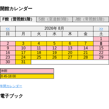
開館カレンダー
F館（普照館1階）
S館（至道館3階）
J館（常照館1階）
2026年 8月
<<
>>
日
月
火
水
木
金
土
1
2
3
4
5
6
7
8
9
10
11
12
13
14
15
16
17
18
19
20
21
22
23
24
25
26
27
28
29
30
31
年間カレンダー
電子ブック