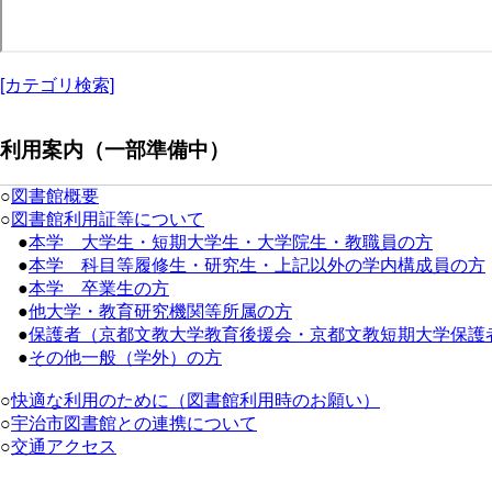
[カテゴリ検索]
利用案内（一部準備中）
○
図書館概要
○
図書館利用証等について
●
本学 大学生・短期大学生・大学院生・教職員の方
●
本学 科目等履修生・研究生・上記以外の学内構成員の方
●
本学 卒業生の方
●
他大学・教育研究機関等所属の方
●
保護者（京都文教大学教育後援会・京都文教短期大学保護
●
その他一般（学外）の方
○
快適な利用のために（図書館利用時のお願い）
○
宇治市図書館との連携について
○
交通アクセス