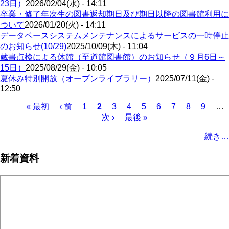
23日）
2026/02/04(水) - 14:11
卒業・修了年次生の図書返却期日及び期日以降の図書館利用に
ついて
2026/01/20(火) - 14:11
データベースシステムメンテナンスによるサービスの一時停止
のお知らせ(10/29)
2025/10/09(木) - 11:04
蔵書点検による休館（至道館図書館）のお知らせ（９月6日～
15日）
2025/08/29(金) - 10:05
夏休み特別開放（オープンライブラリー）
2025/07/11(金) -
12:50
Page
Page
Page
Page
Page
Page
Page
Page
先
« 最初
前
‹ 前
1
カ
2
3
4
5
6
7
8
9
…
頭
ペ
レ
次
次 ›
最
最後 »
ペ
ペ
ー
ン
ペ
終
ー
続き…
ー
ジ
ト
ー
ペ
ジ
ジ
ペ
ジ
ー
送
新着資料
ー
ジ
り
ジ