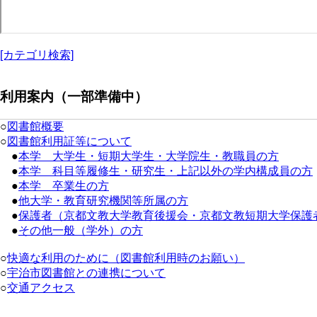
[カテゴリ検索]
利用案内（一部準備中）
○
図書館概要
○
図書館利用証等について
●
本学 大学生・短期大学生・大学院生・教職員の方
●
本学 科目等履修生・研究生・上記以外の学内構成員の方
●
本学 卒業生の方
●
他大学・教育研究機関等所属の方
●
保護者（京都文教大学教育後援会・京都文教短期大学保護
●
その他一般（学外）の方
○
快適な利用のために（図書館利用時のお願い）
○
宇治市図書館との連携について
○
交通アクセス