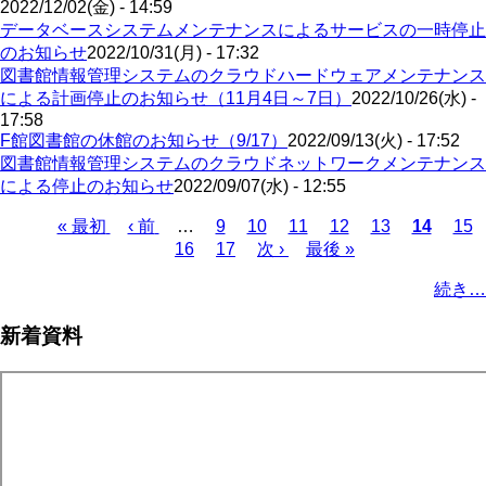
2022/12/02(金) - 14:59
データベースシステムメンテナンスによるサービスの一時停止
のお知らせ
2022/10/31(月) - 17:32
図書館情報管理システムのクラウドハードウェアメンテナンス
による計画停止のお知らせ（11月4日～7日）
2022/10/26(水) -
17:58
F館図書館の休館のお知らせ（9/17）
2022/09/13(火) - 17:52
図書館情報管理システムのクラウドネットワークメンテナンス
による停止のお知らせ
2022/09/07(水) - 12:55
Page
Page
Page
Page
Page
Pag
先
« 最初
前
‹ 前
…
9
10
11
12
13
カ
14
15
Page
Page
頭
ペ
16
17
次
次 ›
最
最後 »
レ
ペ
ペ
ー
ペ
終
ン
ー
続き…
ー
ジ
ー
ペ
ト
ジ
ジ
ジ
ー
ペ
送
新着資料
ジ
ー
り
ジ