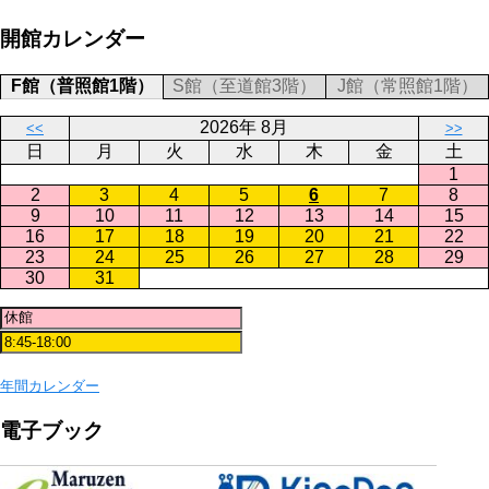
開館カレンダー
F館（普照館1階）
S館（至道館3階）
J館（常照館1階）
2026年 8月
<<
>>
日
月
火
水
木
金
土
1
2
3
4
5
6
7
8
9
10
11
12
13
14
15
16
17
18
19
20
21
22
23
24
25
26
27
28
29
30
31
年間カレンダー
電子ブック